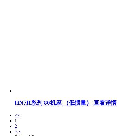
HN7H系列 80机座 （低惯量）
查看详情
<<
1
2
>>