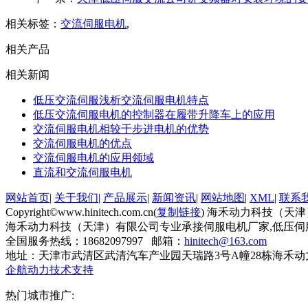
相关标签：
交流伺服电机
,
相关产品
相关新闻
低压交流伺服浅析交流伺服电机特点
低压交流伺服电机的控制器在履带升降车上的应用
交流伺服电机相较于步进电机的优势
交流伺服电机的优点
交流伺服电机的应用领域
直流和交流伺服电机
网站首页
|
关于我们
|
产品展示
|
新闻资讯
|
网站地图
|
XML
|
联系
Copyright©www.hinitech.com.cn(
复制链接
) 海禾动力科技（天
海禾动力科技（天津）有限公司专业承接伺服电机厂家,低压伺
全国服务热线：18682097997 邮箱：
hinitech@163.com
地址：天津市武清区武清汽车产业园天瑞路3号A幢28栋海禾
企航动力技术支持
热门城市推广: